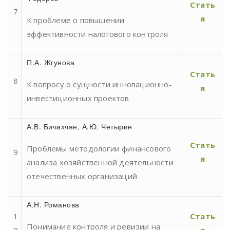
Стать
7
я
К проблеме о повышении
эффективности налогового контроля
П.А. Жгунова
Стать
8
К вопросу о сущности инновационно-
я
инвестиционных проектов
А.В. Бичахчян, А.Ю. Четырин
Стать
Проблемы методологии финансового
9
я
анализа хозяйственной деятельности
отечественных организаций
А.Н. Романова
1
Стать
Понимание контроля и ревизии на
0
я