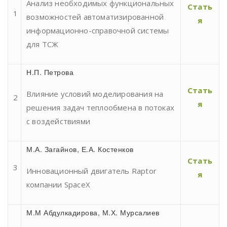
Анализ необходимых функциональных
Стать
1
возможностей автоматизированной
я
информационно-справочной системы
для ТСЖ
Н.П. Петрова
Стать
Влияние условий моделирования на
2
я
решения задач теплообмена в потоках
с воздействиями
М.А. Загайнов, Е.А. Костенков
Стать
3
Инновационный двигатель Raptor
я
компании SpaceX
М.М Абдулкадирова, М.Х. Мурсалиев