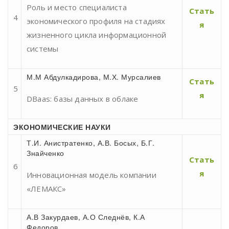
Роль и место специалиста
Стать
4
экономического профиля на стадиях
я
жизненного цикла информационной
системы
М.М Абдулкадирова, М.Х. Мурсалиев
Стать
5
я
DBaas: базы данных в облаке
ЭКОНОМИЧЕСКИЕ НАУКИ
Т.И. Анистратенко, А.В. Босых, Б.Г.
Знайченко
Стать
6
я
Инновационная модель компании
«ЛЕМАКС»
А.В Закурдаев, А.О Следнёв, К.А
Федоров