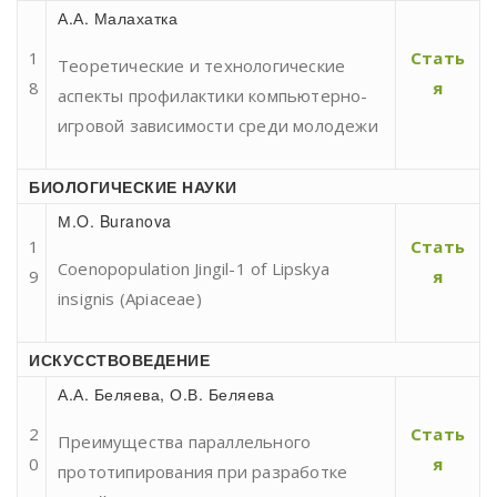
А.А. Малахатка
1
Стать
Теоретические и технологические
8
я
аспекты профилактики компьютерно-
игровой зависимости среди молодежи
БИОЛОГИЧЕСКИЕ НАУКИ
М.O. Buranova
1
Стать
Coenopopulation Jingil-1 of Lipskya
9
я
insignis (Apiaceae)
ИСКУССТВОВЕДЕНИЕ
А.А. Беляева, О.В. Беляева
2
Стать
Преимущества параллельного
0
я
прототипирования при разработке